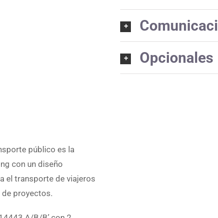
Comunicac
Opcionales
nsporte público es la
ing con un diseño
a el transporte de viajeros
d de proyectos.
14443 A/B/B’ con 2